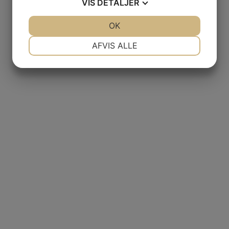
VIS
DETALJER
JA
NEJ
OK
JA
NEJ
NØDVENDIGE
PRÆFERENCER
AFVIS ALLE
JA
NEJ
JA
NEJ
MARKETING
STATISTIK