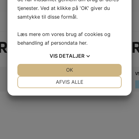
tjenester. Ved at klikke på 'OK' giver du
samtykke til disse formål.
Læs mere om vores brug af cookies og
RELATEREDE VARE
behandling af persondata
her
.
VIS
DETALJER
JA
NEJ
OK
JA
NEJ
BROLÆGGERGRUS 0-8 MM.
V
NØDVENDIGE
PRÆFERENCER
AFVIS ALLE
LÆS MERE
JA
NEJ
JA
NEJ
MARKETING
STATISTIK