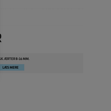
R
SK. ÆRTER 8-16 MM.
LÆS MERE