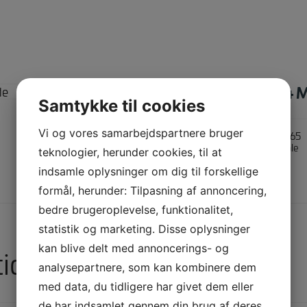
STENMEL 0-4 
Samtykke til cookies
Vi og vores samarbejdspartnere bruger
Varenummer (SKU):
165
Kategori:
Bakkemateriale
teknologier, herunder cookies, til at
indsamle oplysninger om dig til forskellige
Yderligere information
formål, herunder: Tilpasning af annoncering,
bedre brugeroplevelse, funktionalitet,
statistik og marketing. Disse oplysninger
kan blive delt med annoncerings- og
tion
analysepartnere, som kan kombinere dem
med data, du tidligere har givet dem eller
de har indsamlet gennem din brug af deres