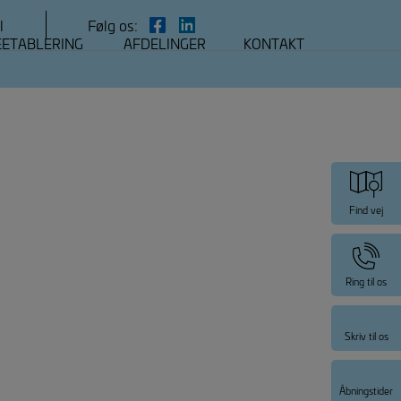
l
Følg os:
EETABLERING
AFDELINGER
KONTAKT
Find vej
Ring til os
Skriv til os
Åbningstider