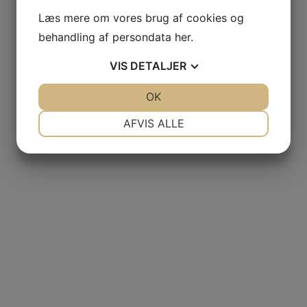
Læs mere om vores brug af cookies og
behandling af persondata
her
.
VIS
DETALJER
JA
NEJ
OK
JA
NEJ
NØDVENDIGE
PRÆFERENCER
AFVIS ALLE
JA
NEJ
JA
NEJ
MARKETING
STATISTIK