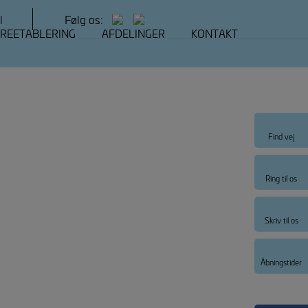
l
Følg os:
REETABLERING
AFDELINGER
KONTAKT
Find vej
Ring til os
Skriv til os
Åbningstider