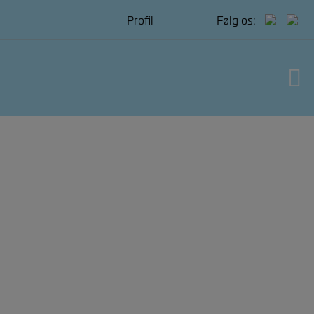
Hop
Profil
Følg os:
til
indholdet