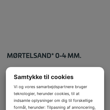
MØRTELSAND* 0-4 MM.
CE mærket sand der certificeret som tilslag til
Samtykke til cookies
mørtel.
Vi og vores samarbejdspartnere bruger
teknologier, herunder cookies, til at
Varenummer (SKU):
183
Kategori:
Deklarerede produkter
indsamle oplysninger om dig til forskellige
formål, herunder: Tilpasning af annoncering,