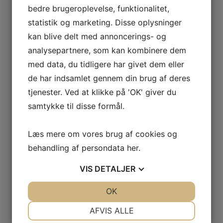
bedre brugeroplevelse, funktionalitet,
RELATEREDE VARER
statistik og marketing. Disse oplysninger
kan blive delt med annoncerings- og
analysepartnere, som kan kombinere dem
BETONSAND KL. E 0-2
BETONSAND KL. P** 0-4
MM.
med data, du tidligere har givet dem eller
LÆS MERE
de har indsamlet gennem din brug af deres
LÆS MERE
tjenester. Ved at klikke på 'OK' giver du
samtykke til disse formål.
MØRTELSAND* 0-2 MM.
Læs mere om vores brug af cookies og
LÆS MERE
behandling af persondata
her
.
VIS
DETALJER
JA
NEJ
OK
JA
NEJ
NØDVENDIGE
PRÆFERENCER
AFVIS ALLE