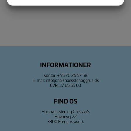
JA
NEJ
JA
NEJ
MARKETING
STATISTIK
INFORMATIONER
Kontor:
+45 70 26 57 58
E-mail:
info@halsnaesstenoggrus.dk
CVR: 37 65 55 03
FIND OS
Halsnæs Sten og Grus ApS
Havnevej 22
3300 Frederiksværk