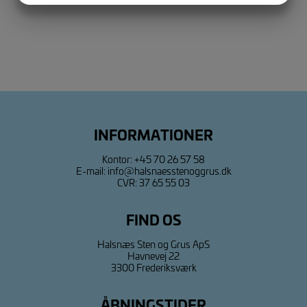
MARKETING
STATISTIK
INFORMATIONER
Kontor:
+45 70 26 57 58
E-mail:
info@halsnaesstenoggrus.dk
CVR: 37 65 55 03
FIND OS
Halsnæs Sten og Grus ApS
Havnevej 22
3300 Frederiksværk
ÅBNINGSTIDER