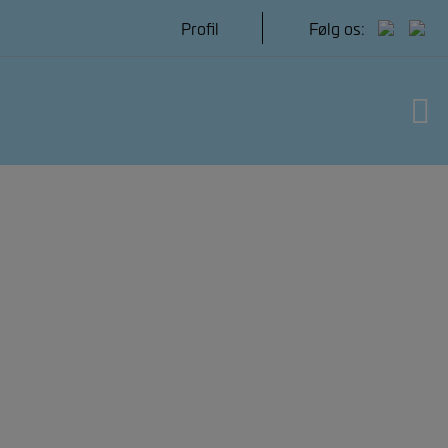
Hop
Profil
Følg os:
til
indholdet