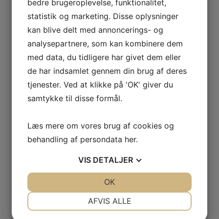
bedre brugeroplevelse, funktionalitet,
RELATEREDE VARER
statistik og marketing. Disse oplysninger
kan blive delt med annoncerings- og
analysepartnere, som kan kombinere dem
FILTERGRUS 0-8 MM.
STRANDSAND 0-1 MM.
med data, du tidligere har givet dem eller
LÆS MERE
LÆS MERE
de har indsamlet gennem din brug af deres
tjenester. Ved at klikke på 'OK' giver du
samtykke til disse formål.
MIX 0-16 MM.
Læs mere om vores brug af cookies og
LÆS MERE
behandling af persondata
her
.
VIS
DETALJER
JA
NEJ
OK
JA
NEJ
NØDVENDIGE
PRÆFERENCER
AFVIS ALLE
JA
NEJ
JA
NEJ