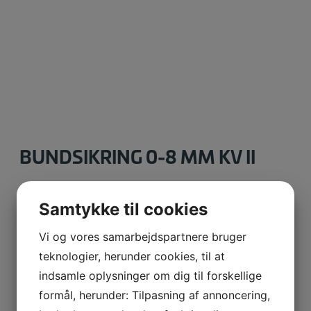
BUNDSIKRING 0-8 MM KV II
Sømateriale der oftest anvendes som bærelag ved
Samtykke til cookies
opbygning af stier og veje.
Vi og vores samarbejdspartnere bruger
teknologier, herunder cookies, til at
Varenummer (SKU):
122
indsamle oplysninger om dig til forskellige
Kategori:
Sømatariale
formål, herunder: Tilpasning af annoncering,